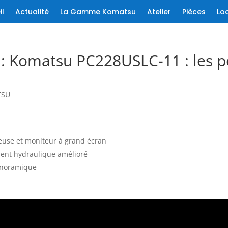
il
Actualité
La Gamme Komatsu
Atelier
Pièces
Lo
 : Komatsu PC228USLC-11 : les 
TSU
ieuse et moniteur à grand écran
ent hydraulique amélioré
panoramique