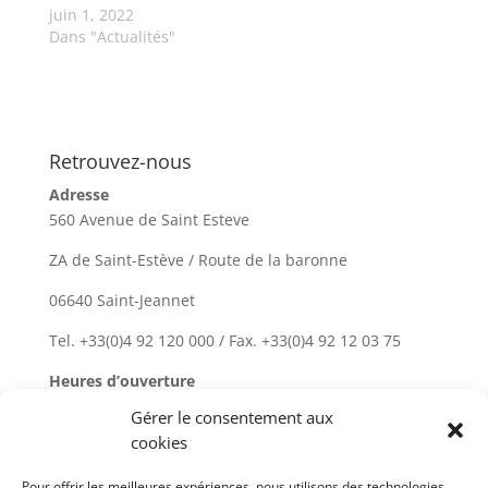
juin 1, 2022
Dans "Actualités"
Retrouvez-nous
Adresse
560 Avenue de Saint Esteve
ZA de Saint-Estève / Route de la baronne
06640 Saint-Jeannet
Tel. +33(0)4 92 120 000 / Fax. +33(0)4 92 12 03 75
Heures d’ouverture
Du lundi au vendredi : 8h00–17h00
Gérer le consentement aux
cookies
Rechercher
Pour offrir les meilleures expériences, nous utilisons des technologies