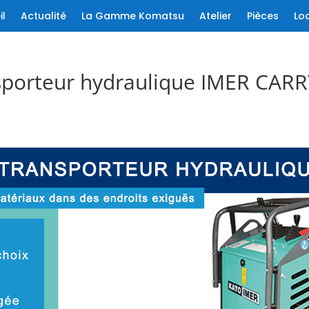
il
Actualité
La Gamme Komatsu
Atelier
Pièces
Lo
sporteur hydraulique IMER CARR