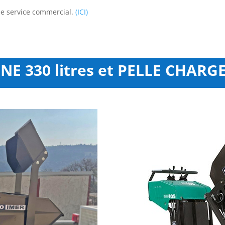
 le service commercial.
(ICI)
NE 330 litres et PELLE CHARG