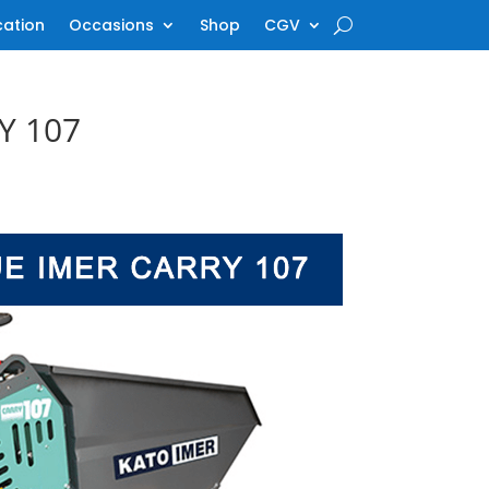
cation
Occasions
Shop
CGV
Y 107