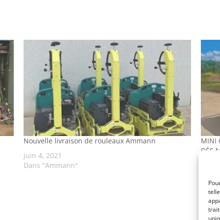
Nouvelle livraison de rouleaux Ammann
MINI
DÈS 
juin 4, 2021
Dans "Ammann"
mai 2
Dans 
Pour
tell
appa
trai
uniq