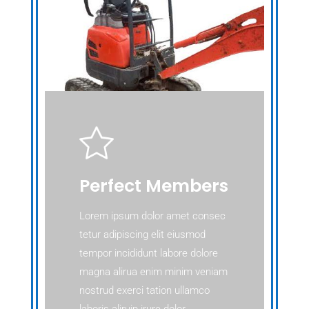
Perfect Members
Lorem ipsum dolor amet consec
tetur adipiscing elit eiusmod
tempor incididunt labore dolore
magna alirua enim minim veniam
nostrud exerci tation ullamco
laboris aliruip irure dolor.